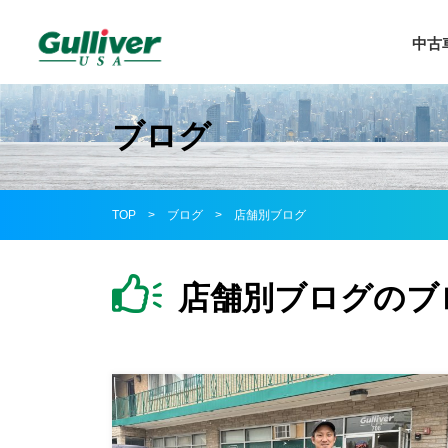
中古
中古車
中古車
ブログ
アウト
ガ
新規赴
TOP
>
ブログ
>
店舗別ブログ
延長保
店舗別ブログのブ
新車紹
ガリバ