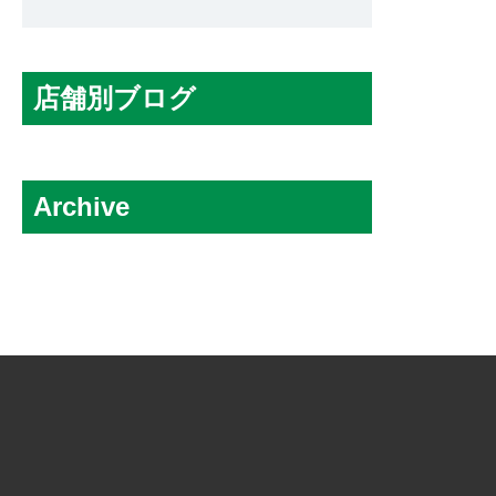
店舗別ブログ
アーバイン・オレンジカウンティー店
Archive
シカゴ店
シリコンバレー・サンフランシスコ店
2026.08
全米サテライト窓口
2026.07
トーランス店
2026.06
ニューヨーク店
2026.05
ミシガン店
2026.04