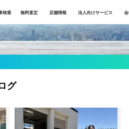
車検索
無料査定
店舗情報
法人向けサービス
会
検索
査定申し込み
トーランス店
ご提案サービス
売却までの5ステップ
アーバイン店
レットサービス
アメリカでの車売却方法
シリコンバレー店
リバーオンラインサービス
車を売るならガリバー
シカゴ店
任者向けローン
ガリバー車買取Q&A
ミシガン店
証
オンラインスマート査定
ニューヨーク店
ログ
介プログラム
全米サテライト窓口
ー車購入Q&A