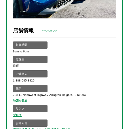
店舗情報
Infomation
営業時間
9am to 6pm
定休日
日曜
ご連絡先
1-888-585-8820
住所
708 E. Northwest Highway, Arlington Heights, IL 60004
地図を見る
リンク
ブログ
お知らせ