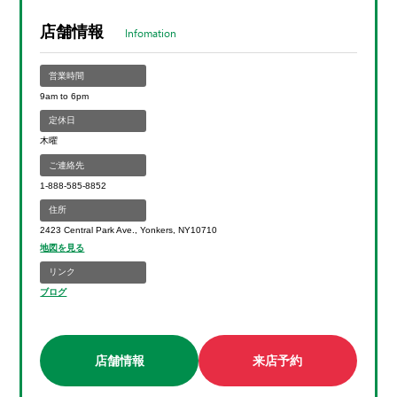
店舗情報
Infomation
営業時間
9am to 6pm
定休日
木曜
ご連絡先
1-888-585-8852
住所
2423 Central Park Ave., Yonkers, NY10710
地図を見る
リンク
ブログ
店舗情報
来店予約