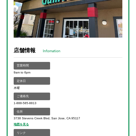
店舗情報
Infomation
営業時間
9am to 6pm
定休日
木曜
ご連絡先
1-888-585-8813
住所
3738 Stevens Creek Blvd, San Jose, CA 95117
地図を見る
リンク