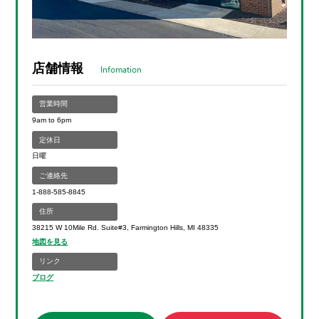
店舗情報
Infomation
営業時間
9am to 6pm
定休日
日曜
ご連絡先
1-888-585-8845
住所
38215 W 10Mile Rd. Suite#3, Farmington Hills, MI 48335
地図を見る
リンク
ブログ