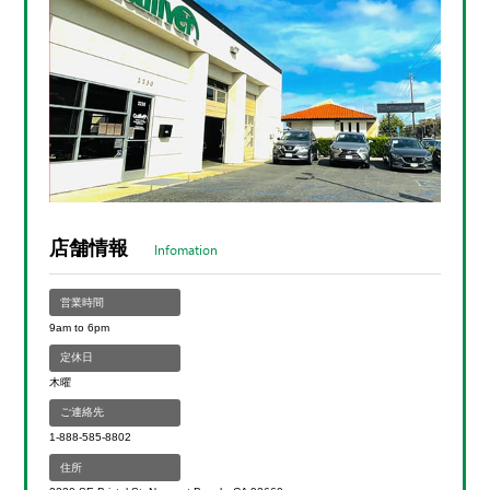
店舗情報
Infomation
営業時間
9am to 6pm
定休日
木曜
ご連絡先
1-888-585-8802
住所