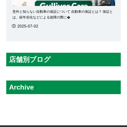
意外と知らない自動車の保証について 自動車の保証とは？ 保証と
は、経年劣化などによる故障の際に�
2025-07-02
店舗別ブログ
アーバイン・オレンジカウンティー店
シカゴ店
Archive
シリコンバレー・サンフランシスコ店
2026.08
全米サテライト窓口
2026.07
トーランス店
2026.06