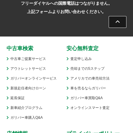
フリーダイヤルへの国際電話はつながりません。
2025.06
上記フォームよりお問い合わせください。
2025.05
2025.04
2025.03
中古車検索
安心無料査定
2025.02
中古車ご提案サービス
査定申し込み
アウトレットサービス
売却までの5ステップ
2025.01
ガリバーオンラインサービス
アメリカでの車売却方法
2024.12
新規赴任者向けローン
車を売るならガリバー
2024.11
延長保証
ガリバー車買取Q&A
2024.10
新車紹介プログラム
オンラインスマート査定
ガリバー車購入Q&A
2024.09
2024.08