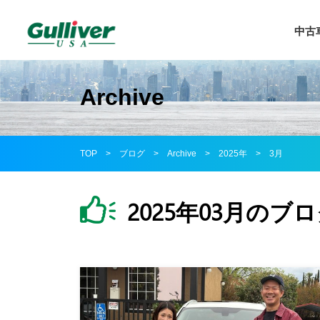
中古
中古車
中古車
Archive
アウト
ガ
新規赴
TOP
>
ブログ
>
Archive
>
2025年
>
3月
延長保
2025年03月のブ
新車紹
ガリバ