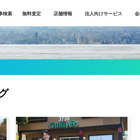
車検索
無料査定
店舗情報
法人向けサービス
会
検索
査定申し込み
トーランス店
ご提案サービス
売却までの5ステップ
アーバイン店
レットサービス
アメリカでの車売却方法
シリコンバレー店
リバーオンラインサービス
車を売るならガリバー
シカゴ店
任者向けローン
ガリバー車買取Q&A
ミシガン店
証
オンラインスマート査定
ニューヨーク店
ログ
介プログラム
全米サテライト窓口
ー車購入Q&A