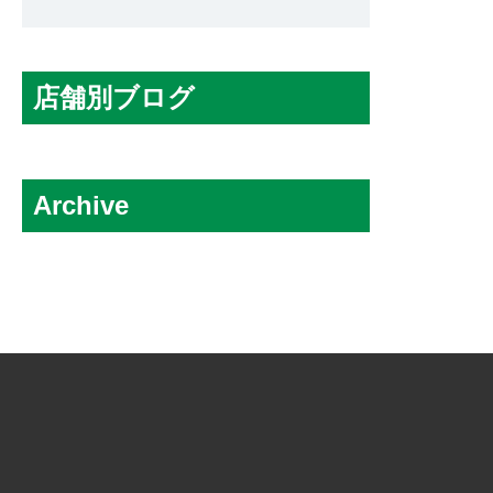
店舗別ブログ
アーバイン・オレンジカウンティー店
Archive
シカゴ店
シリコンバレー・サンフランシスコ店
2026.08
全米サテライト窓口
2026.07
トーランス店
2026.06
ニューヨーク店
2026.05
ミシガン店
2026.04