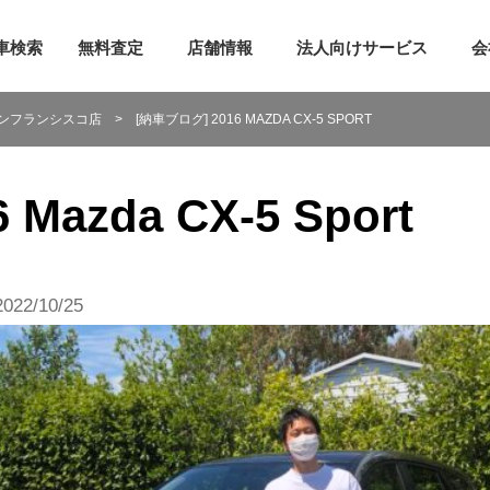
車検索
無料査定
店舗情報
法人向けサービス
会
検索
査定申し込み
トーランス店
ンフランシスコ店
>
[納車ブログ] 2016 MAZDA CX-5 SPORT
ご提案サービス
売却までの5ステップ
アーバイン店
レットサービス
アメリカでの車売却方法
シリコンバレー店
リバーオンラインサービス
車を売るならガリバー
シカゴ店
Mazda CX-5 Sport
任者向けローン
ガリバー車買取Q&A
ミシガン店
証
オンラインスマート査定
ニューヨーク店
22/10/25
介プログラム
全米サテライト窓口
ー車購入Q&A