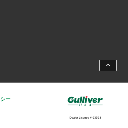
リシー
Dealer License #:63523