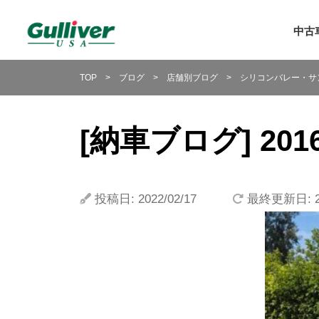
中古
中古車
TOP
>
ブログ
>
店舗別ブログ
>
シリコンバレー・サ
中古車
アウト
ガ
[納車ブログ] 2016 
新規赴
延長保
投稿日: 2022/02/17
最終更新日: 20
新車紹
ガリバ