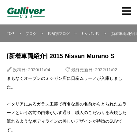
TOP
>
ブログ
>
店舗別ブログ
>
ミシガン店
>
[新着車両紹介] 20
[新着車両紹介] 2015 Nissan Murano S
投稿日: 2020/11/04
最終更新日: 2022/11/02
まもなくオープンのミシガン店に日産ムラーノが入庫しまし
た。
イタリアにあるガラス工芸で有名な島の名前からとられたムラ
ーノという名前の由来が示す通り、職人のこだわりを表現した
流れるようなボディラインの美しいデザインが特徴のSUVで
す。