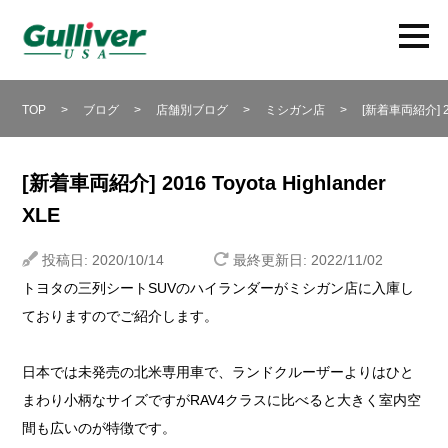
TOP
>
ブログ
>
店舗別ブログ
>
ミシガン店
>
[新着車両紹介] 20
[新着車両紹介] 2016 Toyota Highlander
XLE
投稿日: 2020/10/14
最終更新日: 2022/11/02
トヨタの三列シートSUVのハイランダーがミシガン店に入庫し
ておりますのでご紹介します。
日本では未発売の北米専用車で、ランドクルーザーよりはひと
まわり小柄なサイズですがRAV4クラスに比べると大きく室内空
間も広いのが特徴です。