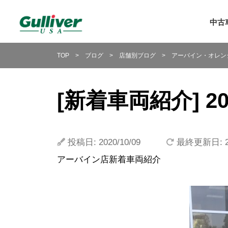
中古
中古車
TOP
>
ブログ
>
店舗別ブログ
>
アーバイン・オレン
中古車
アウト
ガ
[新着車両紹介] 201
新規赴
延長保
投稿日: 2020/10/09
最終更新日: 20
新車紹
アーバイン店新着車両紹介
ガリバ