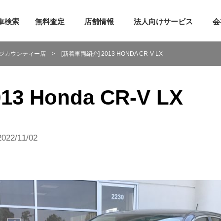
車検索
無料査定
店舗情報
法人向けサービス
会
検索
査定申し込み
トーランス店
ジカウンティー店
>
[新着車両紹介] 2013 HONDA CR-V LX
ご提案サービス
売却までの5ステップ
アーバイン店
レットサービス
アメリカでの車売却方法
シリコンバレー店
リバーオンラインサービス
車を売るならガリバー
シカゴ店
3 Honda CR-V LX
任者向けローン
ガリバー車買取Q&A
ミシガン店
証
オンラインスマート査定
ニューヨーク店
22/11/02
介プログラム
全米サテライト窓口
ー車購入Q&A