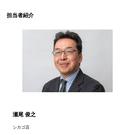
担当者紹介
瀬尾 俊之
シカゴ店