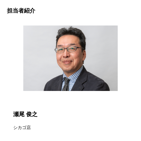
担当者紹介
瀬尾 俊之
シカゴ店