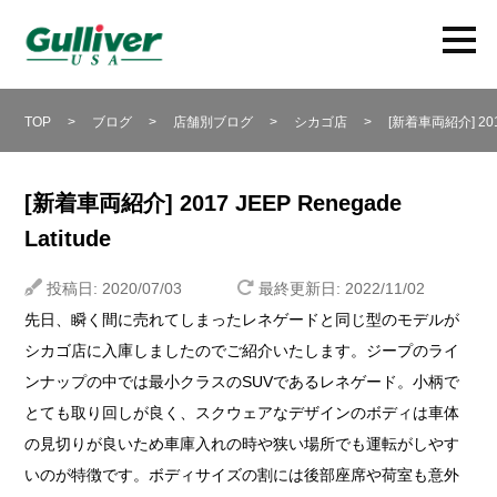
TOP
>
ブログ
>
店舗別ブログ
>
シカゴ店
>
[新着車両紹介] 201
[新着車両紹介] 2017 JEEP Renegade
Latitude
投稿日: 2020/07/03
最終更新日: 2022/11/02
先日、瞬く間に売れてしまったレネゲードと同じ型のモデルが
シカゴ店に入庫しましたのでご紹介いたします。ジープのライ
ンナップの中では最小クラスのSUVであるレネゲード。小柄で
とても取り回しが良く、スクウェアなデザインのボディは車体
の見切りが良いため車庫入れの時や狭い場所でも運転がしやす
いのが特徴です。ボディサイズの割には後部座席や荷室も意外