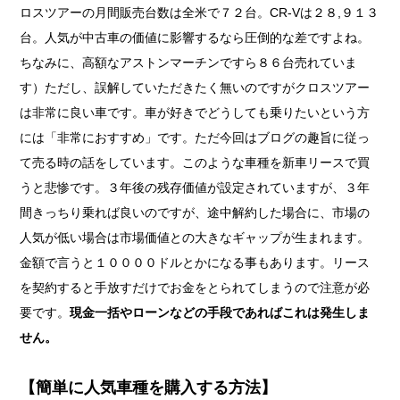
ロスツアーの月間販売台数は全米で７２台。CR-Vは２８,９１３
台。人気が中古車の価値に影響するなら圧倒的な差ですよね。
ちなみに、高額なアストンマーチンですら８６台売れていま
す）ただし、誤解していただきたく無いのですがクロスツアー
は非常に良い車です。車が好きでどうしても乗りたいという方
には「非常におすすめ」です。ただ今回はブログの趣旨に従っ
て売る時の話をしています。このような車種を新車リースで買
うと悲惨です。３年後の残存価値が設定されていますが、３年
間きっちり乗れば良いのですが、途中解約した場合に、市場の
人気が低い場合は市場価値との大きなギャップが生まれます。
金額で言うと１００００ドルとかになる事もあります。リース
を契約すると手放すだけでお金をとられてしまうので注意が必
要です。
現金一括やローンなどの手段であればこれは発生しま
せん。
【簡単に人気車種を購入する方法】