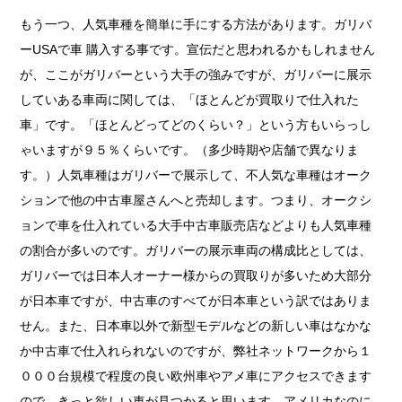
もう一つ、人気車種を簡単に手にする方法があります。ガリバ
ーUSAで車 購入する事です。宣伝だと思われるかもしれません
が、ここがガリバーという大手の強みですが、ガリバーに展示
していある車両に関しては、「ほとんどが買取りで仕入れた
車」です。「ほとんどってどのくらい？」という方もいらっし
ゃいますが９５％くらいです。（多少時期や店舗で異なりま
す。）人気車種はガリバーで展示して、不人気な車種はオーク
ションで他の中古車屋さんへと売却します。つまり、オークシ
ョンで車を仕入れている大手中古車販売店などよりも人気車種
の割合が多いのです。ガリバーの展示車両の構成比としては、
ガリバーでは日本人オーナー様からの買取りが多いため大部分
が日本車ですが、中古車のすべてが日本車という訳ではありま
せん。また、日本車以外で新型モデルなどの新しい車はなかな
か中古車で仕入れられないのですが、弊社ネットワークから１
０００台規模で程度の良い欧州車やアメ車にアクセスできます
ので、きっと欲しい車が見つかると思います。アメリカなのに