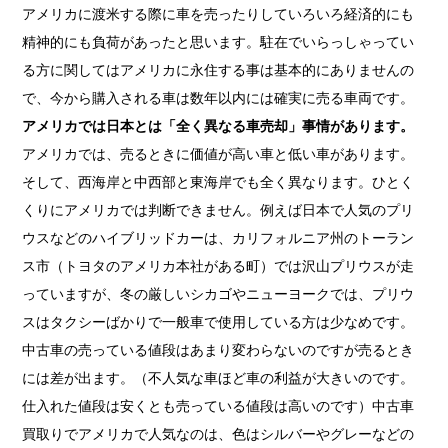
アメリカに渡米する際に車を売ったりしていろいろ経済的にも
精神的にも負荷があったと思います。駐在でいらっしゃってい
る方に関してはアメリカに永住する事は基本的にありませんの
で、今から購入される車は数年以内には確実に売る車両です。
アメリカでは日本とは「全く異なる車売却」事情があります。
アメリカでは、売るときに価値が高い車と低い車があります。
そして、西海岸と中西部と東海岸でも全く異なります。ひとく
くりにアメリカでは判断できません。例えば日本で人気のプリ
ウスなどのハイブリッドカーは、カリフォルニア州のトーラン
ス市（トヨタのアメリカ本社がある町）では沢山プリウスが走
っていますが、冬の厳しいシカゴやニューヨークでは、プリウ
スはタクシーばかりで一般車で使用している方は少なめです。
中古車の売っている値段はあまり変わらないのですが売るとき
には差が出ます。（不人気な車ほど車の利益が大きいのです。
仕入れた値段は安くとも売っている値段は高いのです）中古車
買取りでアメリカで人気なのは、色はシルバーやグレーなどの