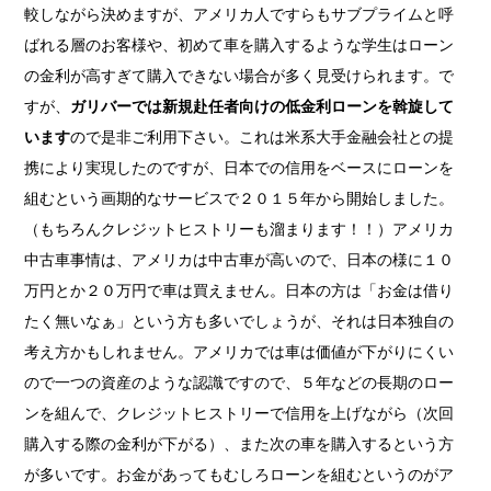
較しながら決めますが、アメリカ人ですらもサブプライムと呼
ばれる層のお客様や、初めて車を購入するような学生はローン
の金利が高すぎて購入できない場合が多く見受けられます。で
すが、
ガリバーでは新規赴任者向けの低金利ローンを斡旋して
います
ので是非ご利用下さい。これは米系大手金融会社との提
携により実現したのですが、日本での信用をベースにローンを
組むという画期的なサービスで２０１５年から開始しました。
（もちろんクレジットヒストリーも溜まります！！）アメリカ
中古車事情は、アメリカは中古車が高いので、日本の様に１０
万円とか２０万円で車は買えません。日本の方は「お金は借り
たく無いなぁ」という方も多いでしょうが、それは日本独自の
考え方かもしれません。アメリカでは車は価値が下がりにくい
ので一つの資産のような認識ですので、５年などの長期のロー
ンを組んで、クレジットヒストリーで信用を上げながら（次回
購入する際の金利が下がる）、また次の車を購入するという方
が多いです。お金があってもむしろローンを組むというのがア