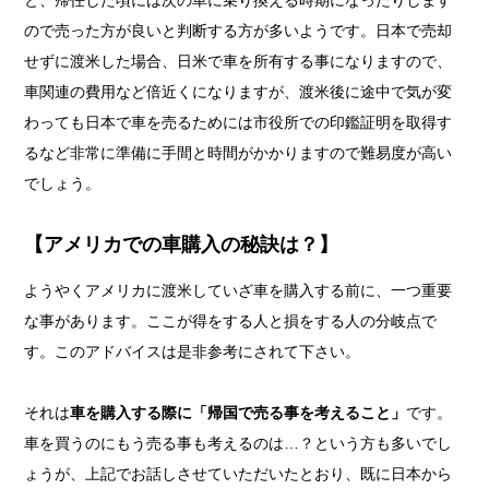
と、帰任した頃には次の車に乗り換える時期になったりします
ので売った方が良いと判断する方が多いようです。日本で売却
せずに渡米した場合、日米で車を所有する事になりますので、
車関連の費用など倍近くになりますが、渡米後に途中で気が変
わっても日本で車を売るためには市役所での印鑑証明を取得す
るなど非常に準備に手間と時間がかかりますので難易度が高い
でしょう。
【アメリカでの車購入の秘訣は？】
ようやくアメリカに渡米していざ車を購入する前に、一つ重要
な事があります。ここが得をする人と損をする人の分岐点で
す。このアドバイスは是非参考にされて下さい。
それは
車を購入する際に「帰国で売る事を考えること」
です。
車を買うのにもう売る事も考えるのは…？という方も多いでし
ょうが、上記でお話しさせていただいたとおり、既に日本から