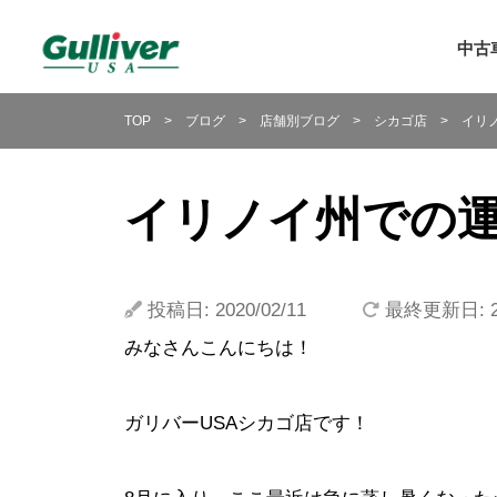
中古
中古車
TOP
>
ブログ
>
店舗別ブログ
>
シカゴ店
>
イリ
中古車
アウト
ガ
イリノイ州での
新規赴
延長保
投稿日: 2020/02/11
最終更新日: 20
新車紹
みなさんこんにちは！
ガリバ
ガリバーUSAシカゴ店です！