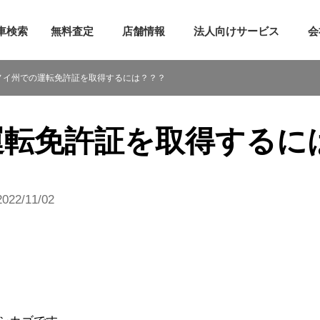
車検索
無料査定
店舗情報
法人向けサービス
会
検索
査定申し込み
トーランス店
ノイ州での運転免許証を取得するには？？？
ご提案サービス
売却までの5ステップ
アーバイン店
レットサービス
アメリカでの車売却方法
シリコンバレー店
リバーオンラインサービス
車を売るならガリバー
シカゴ店
運転免許証を取得するに
任者向けローン
ガリバー車買取Q&A
ミシガン店
証
オンラインスマート査定
ニューヨーク店
22/11/02
介プログラム
全米サテライト窓口
ー車購入Q&A