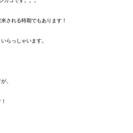
シカゴです。。。
渡米される時期でもあります！
くいらっしゃいます。
すが、
す！